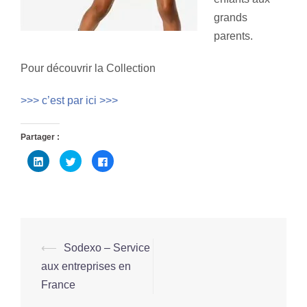
grands
parents.
Pour découvrir la Collection
>>> c’est par ici >>>
Partager :
Cliquez
Cliquez
Cliquez
pour
pour
pour
partager
partager
partager
sur
sur
sur
LinkedIn(ouvre
Twitter(ouvre
Facebook(ouvre
dans
dans
dans
une
une
une
nouvelle
nouvelle
nouvelle
fenêtre)
fenêtre)
fenêtre)
Navigation
⟵
Sodexo – Service
d’article
aux entreprises en
France