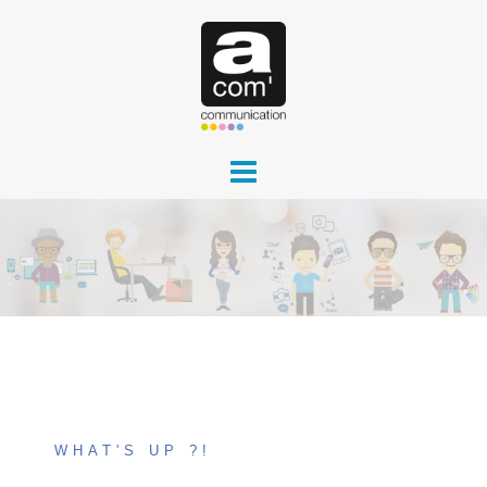
Aller
au
contenu
WHAT'S UP ?!