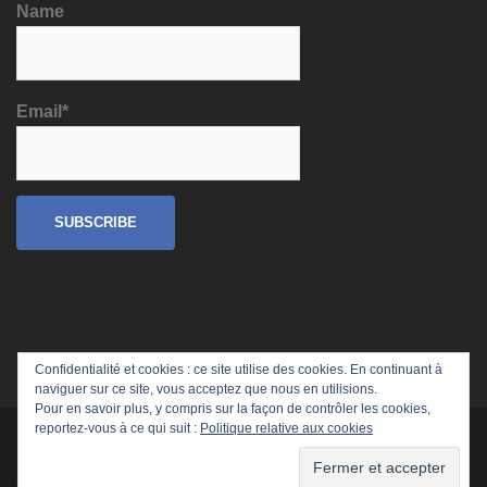
Name
Email*
Confidentialité et cookies : ce site utilise des cookies. En continuant à
naviguer sur ce site, vous acceptez que nous en utilisions.
Pour en savoir plus, y compris sur la façon de contrôler les cookies,
reportez-vous à ce qui suit :
Politique relative aux cookies
Fièrement propulsé par WordPress
|
Thème :
Sydney
par
aThemes.