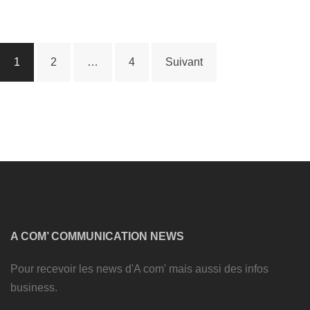
Navigation
1
2
…
4
Suivant
des
articles
A COM’ COMMUNICATION NEWS
Pour recevoir les news d'A com' mais aussi des infos
business.